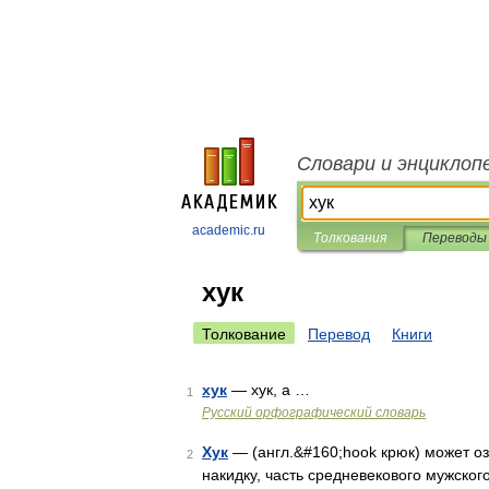
Словари и энциклоп
academic.ru
Толкования
Переводы
хук
Толкование
Перевод
Книги
хук
— хук, а …
1
Русский орфографический словарь
Хук
— (англ.&#160;hook крюк) может озн
2
накидку, часть средневекового мужско