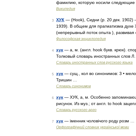
фамилию, которую носили следующие л
Википедия
ХУК
— (Hook), Сидни (р. 20 дек. 1902)
3
1939). В общем для прагматизма духе 
(непрерывный поток опыта ), развивая
Философская энциклопедия
хук
— а, м. (англ. hook букв. крюк). спор
4
Толковый словарь иностранных слов Л.
Словарь иностранных слов русского языка
хук
— сущ., кол во синонимов: 3 • мелод
5
Тришин …
Словарь синонимов
хук
— ХУК, а, м. Особенно запоминающ
6
рисунок. Из муз.; от англ. to hook заце
Словарь русского арго
хук
— іменник чоловічого роду розм …
7
Орфографічний словник української мови