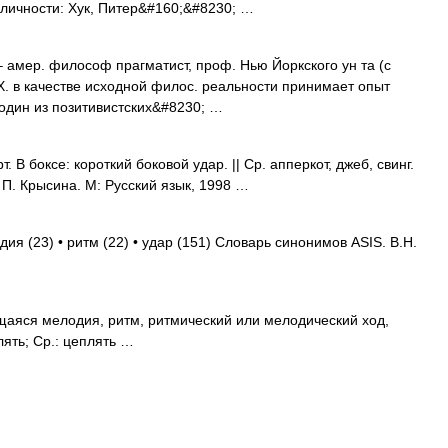
ичности: Хук, Питер&#160;&#8230; …
 – амер. философ прагматист, проф. Нью Йоркского ун та (с
X. в качестве исходной филос. реальности принимает опыт
 один из позитивистских&#8230; …
т. В боксе: короткий боковой удар. || Ср. апперкот, джеб, свинг.
 П. Крысина. М: Русский язык, 1998 …
ия (23) • ритм (22) • удар (151) Словарь синонимов ASIS. В.Н.
аяся мелодия, ритм, ритмический или мелодический ход,
плять; Ср.: цеплять …