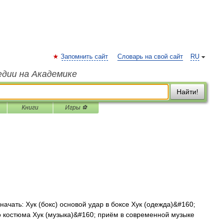
Запомнить сайт
Словарь на свой сайт
RU
едии на Академике
Найти!
Книги
Игры ⚽
ачать: Хук (бокс) основой удар в боксе Хук (одежда)&#160;
го костюма Хук (музыка)&#160; приём в современной музыке