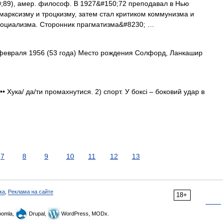
;89), амер. философ. В 1927&#150;72 преподавал в Нью
к марксизму и троцкизму, затем стал критиком коммунизма и
 социализма. Сторонник прагматизма&#8230; …
февраля 1956 (53 года) Место рождения Солфорд, Ланкашир
 •• Хука/ да/ти промахнутися. 2) спорт. У боксі – боковий удар в
7
8
9
10
11
12
13
ка
,
Реклама на сайте
18+
omla,
Drupal,
WordPress, MODx.