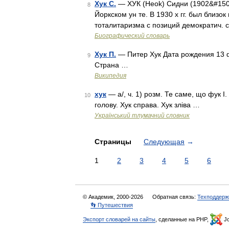
Хук С.
— ХУК (Heok) Сидни (1902&#150
8
Йоркском ун те. В 1930 х гг. был близо
тоталитаризма с позиций демократич.
Биографический словарь
Хук П.
— Питер Хук Дата рождения 13 
9
Страна …
Википедия
хук
— а/, ч. 1) розм. Те саме, що фук I.
10
голову. Хук справа. Хук зліва …
Український тлумачний словник
Страницы
Следующая
→
1
2
3
4
5
6
© Академик, 2000-2026
Обратная связь:
Техподдерж
👣 Путешествия
Экспорт словарей на сайты
, сделанные на PHP,
Jo